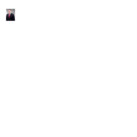
Bufete Rosas & Co.
Mgter. Alfonso Enrique Rosas
Castillo
Especialista en Derecho del
Trabajo
Por más de 20 años sirviendo
al país y a la comunidad
empresarial
arosas@bufeterosasyco.com
rosas-co@outlook.com
Plaza Aventura Business
Center, Oficina 238
Betania, Panamá
Móvil:
+507
6675-4991
Tel :
+507 313-
4932